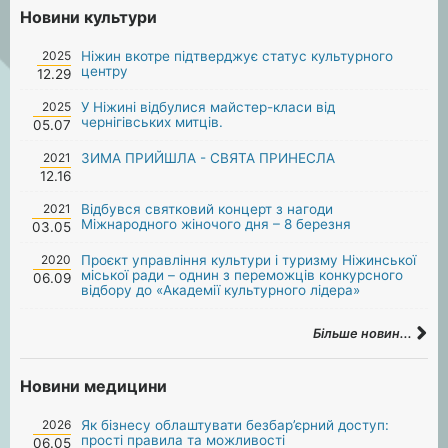
Новини культури
2025
Ніжин вкотре підтверджує статус культурного
центру
12.29
2025
У Ніжині відбулися майстер-класи від
чернігівських митців.
05.07
2021
ЗИМА ПРИЙШЛА - СВЯТА ПРИНЕСЛА
12.16
2021
Відбувся святковий концерт з нагоди
Міжнародного жіночого дня – 8 березня
03.05
2020
Проєкт управління культури і туризму Ніжинської
міської ради – однин з переможців конкурсного
06.09
відбору до «Академії культурного лідера»
Більше новин...
Новини медицини
2026
Як бізнесу облаштувати безбар’єрний доступ:
прості правила та можливості
06.05