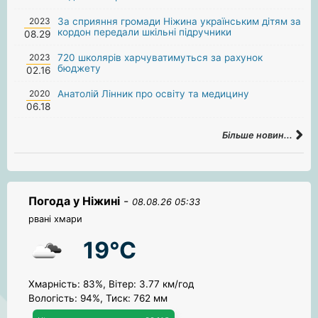
2023
За сприяння громади Ніжина українським дітям за
кордон передали шкільні підручники
08.29
2023
720 школярів харчуватимуться за рахунок
бюджету
02.16
2020
Анатолій Лінник про освіту та медицину
06.18
Більше новин...
Погода у Ніжині
-
08.08.26 05:33
рвані хмари
19°C
Хмарність: 83%, Вітер: 3.77 км/год
Вологість: 94%, Тиск: 762 мм