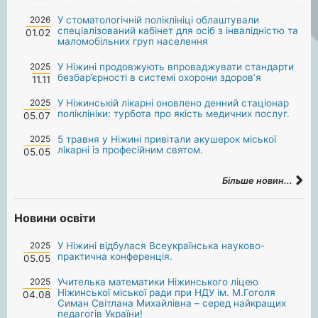
2026
У стоматологічній поліклініці облаштували
спеціалізований кабінет для осіб з інвалідністю та
01.02
маломобільних груп населення
2025
У Ніжині продовжують впроваджувати стандарти
безбар’єрності в системі охорони здоров’я
11.11
2025
У Ніжинській лікарні оновлено денний стаціонар
поліклініки: турбота про якість медичних послуг.
05.07
2025
5 травня у Ніжині привітали акушерок міської
лікарні із професійним святом.
05.05
Більше новин...
Новини освіти
2025
У Ніжині відбулася Всеукраїнська науково-
практична конференція.
05.05
2025
Учителька математики Ніжинського ліцею
Ніжинської міської ради при НДУ ім. М.Гоголя
04.08
Симан Світлана Михайлівна – серед найкращих
педагогів України!