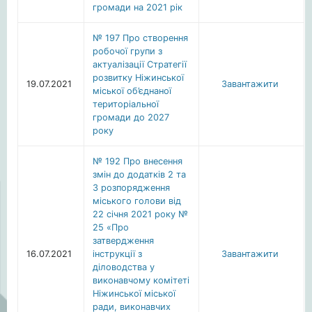
громади на 2021 рік
№ 197 Про створення
робочої групи з
актуалізації Стратегії
розвитку Ніжинської
19.07.2021
Завантажити
міської об’єднаної
територіальної
громади до 2027
року
№ 192 Про внесення
змін до додатків 2 та
3 розпорядження
міського голови від
22 січня 2021 року №
25 «Про
затвердження
16.07.2021
інструкції з
Завантажити
діловодства у
виконавчому комітеті
Ніжинської міської
ради, виконавчих