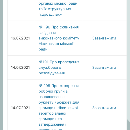
органах міської ради
та їх структурних
підрозділах»
№ 196 Про скликання
засідання
16.07.2021
виконавчого комітету
Завантажити
Ніжинської міської
ради
№191 Про проведення
14.07.2021
службового
Завантажити
розслідування
№ 195 Про створення
робочої групи з
напрацювання
буклету «Бюджет для
14.07.2021
громадян Ніжинської
Завантажити
територіальної
громади» та
затвердження її
персонально