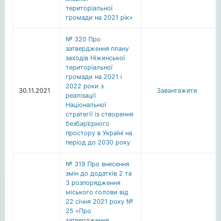
територіальної
громади на 2021 рік»
№ 320 Про
затвердження плану
заходів Ніжинської
територіальної
громади на 2021 і
2022 роки з
30.11.2021
Завантажити
реалізації
Національної
стратегії із створення
безбар’єрного
простору в Україні на
період до 2030 року
№ 319 Про внесення
змін до додатків 2 та
3 розпорядження
міського голови від
22 січня 2021 року №
25 «Про
затвердження