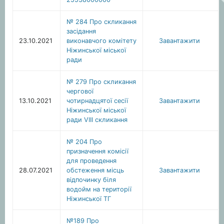
№ 284 Про скликання
засідання
23.10.2021
виконавчого комітету
Завантажити
Ніжинської міської
ради
№ 279 Про скликання
чергової
13.10.2021
чотирнадцятої сесії
Завантажити
Ніжинської міської
ради VIIІ скликання
№ 204 Про
призначення комісії
для проведення
28.07.2021
обстеження місць
Завантажити
відпочинку біля
водойм на території
Ніжинської ТГ
№189 Про