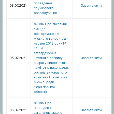
проведення
08.07.2021
Завантажити
службового
розслідування
№ 186 Про внесення
змін до
розпорядження
міського голови від 1
червня 2018 року №
143 «Про
затвердження
05.07.2021
штатного розпису
Завантажити
апарату виконавчого
комітету, виконавчих
органів виконавчого
комітету Ніжинської
міської ради
Чернігівської
області»
№ 185 Про
проведення
05.07.2021
Завантажити
загальноміського