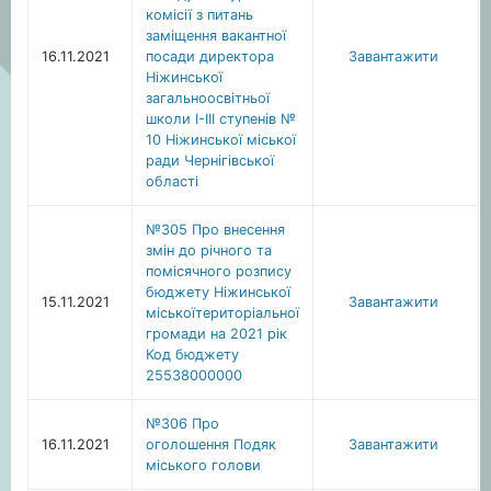
комісії з питань
заміщення вакантної
16.11.2021
посади директора
Завантажити
Ніжинської
загальноосвітньої
школи І-ІІІ ступенів №
10 Ніжинської міської
ради Чернігівської
області
№305 Про внесення
змін до річного та
помісячного розпису
бюджету Ніжинської
15.11.2021
Завантажити
міськоїтериторіальної
громади на 2021 рік
Код бюджету
25538000000
№306 Про
16.11.2021
оголошення Подяк
Завантажити
міського голови