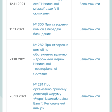
12.11.2021
сесії Ніжинської
Завантажити
міської ради VIIІ
скликання
№ 300 Про створення
11.11.2021
комісії з передачі
Завантажити
бази даних
№ 282 Про створення
комісії по
обстеженню вулично
21.10.2021
– дорожньої мережі
Завантажити
Ніжинської
територіальної
громади
№ 281 Про
організацію прийому
делегації Форуму
20.10.2021
Завантажити
«Чернігівщина&країни
Балтії. Регіональний
вимір»