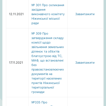
№ 301 Про скликання
засідання
12.11.2021
виконавчого комітету
Завантажити
Ніжинської міської
ради
№ 309 Про
затвердження складу
комісії щодо
звільнення земельних
ділянок та об’єктів
благоустрою від ТС,
МАФ, що встановлені
17.11.2021
Завантажити
без
правовстановлюючих
документів на
території населених
пунктів Ніжинської
територіальної
громади
№335 Про