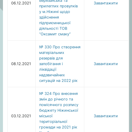
Березанська та
06.12.2021
Завантажити
прилеглих провулків
у м.Ніжині щодо
здійснення
підприємницької
діяльності ТОВ
“Оксамит смаку”
№ 330 Про створення
матеріальних
резервів для
08.12.2021
запобігання і
Завантажити
ліквідації
надзвичайних
ситуацій на 2022 рік
№ 324 Про внесення
змін до річного та
помісячного розпису
бюджету Ніжинської
03.12.2021
міської
Завантажити
територіальної
громади на 2021 рік