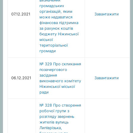
визначення
громадських
організацій, яким
07.12.2021
Завантажити
може надаватися
фінансова підтримка
за рахунок коштів
бюджету Ніжинської
міської
територіальної
громади
№ 329 Про скликання
позачергового
засідання
06.12.2021
Завантажити
виконавчого комітету
Ніжинської міської
ради
№ 328 Про створення
робочої групи з
розгляду звернень
жителів вулиць
Липіврізька,