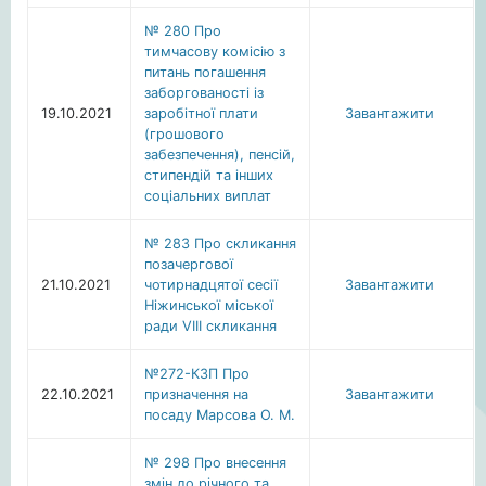
№ 280 Про
тимчасову комісію з
питань погашення
заборгованості із
19.10.2021
заробітної плати
Завантажити
(грошового
забезпечення), пенсій,
стипендій та інших
соціальних виплат
№ 283 Про скликання
позачергової
21.10.2021
чотирнадцятої сесії
Завантажити
Ніжинської міської
ради VIIІ скликання
№272-КЗП Про
22.10.2021
призначення на
Завантажити
посаду Марсова О. М.
№ 298 Про внесення
змін до річного та