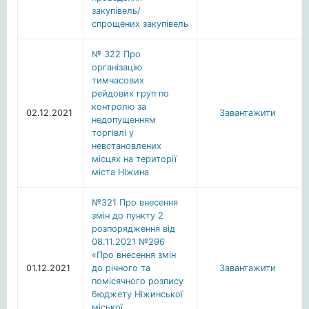
закупівель/
спрощених закупівель
№ 322 Про
організацію
тимчасових
рейдових груп по
контролю за
02.12.2021
Завантажити
недопущенням
торгівлі у
невстановлених
місцях на території
міста Ніжина
№321 Про внесення
змін до пункту 2
розпорядження від
08.11.2021 №296
«Про внесення змін
01.12.2021
до річного та
Завантажити
помісячного розпису
бюджету Ніжинської
міської