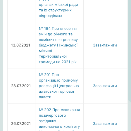
органах міської ради
та їх структурних
підрозділах»
№ 194 Про внесення
змін до річного та
помісячного розпису
13.07.2021
бюджету Ніжинської
Завантажити
міської
територіальної
громади на 2021 рік
№ 201 Про
організацію прийому
28.07.2021
делегації Центрально
Завантажити
азіатської торгової
палати
№ 202 Про скликання
позачергового
засідання
26.07.2021
Завантажити
виконавчого комітету