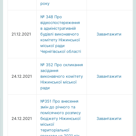
року
№ 348 Про
відеоспостереження
в адміністративній
21.12.2021
будівлі виконавчого
Завантажити
комітету Ніжинської
міської ради
Чернігівської області
№ 352 Про скликання
засідання
24.12.2021
виконавчого комітету
Завантажити
Ніжинської міської
ради
№351 Про внесення
змін до річного та
помісячного розпису
24.12.2021
бюджету Ніжинської
Завантажити
міської
територіальної
громади на 2021 рік