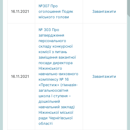
№307 Про
16.11.2021
оголошення Подяк
Завантажити
міського голови
№ 303 Про
затвердження
персонального
складу конкурсної
комісії з питань
заміщення вакантної
посади директора
Ніжинського
навчально-виховного
16.11.2021
Завантажити
комплексу № 16
«Престиж» (гімназія-
загальноосвітня
школа І ступеня –
дошкільний
навчальний заклад)
Ніжинської міської
ради Чернігівської
області