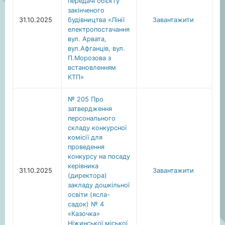
передачі об’єкту
закінченого
31.10.2025
будівництва «Лінії
Завантажити
електропостачання
вул. Арвата,
вул.Афганців, вул.
П.Морозова з
встановленням
КТП»
№ 205 Про
затвердження
персонального
складу конкурсної
комісії для
проведення
конкурсу на посаду
керівника
31.10.2025
Завантажити
(директора)
закладу дошкільної
освіти (ясла-
садок) № 4
«Казочка»
Ніжинської міської