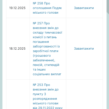
№ 258 Про
19.12.2025
оголошення Подяк
Завантажити
міського голови
№ 257 Про
внесення змін до
складу тимчасової
комісії з питань
погашення
заборгованості із
18.12.2025
Завантажити
заробітної плати
(грошового
забезпечення),
пенсій, стипендій
та інших
соціальних виплат
№ 253 Про
внесення змін до
пункту 3
розпорядження
міського голови
від 29.11.2022 року