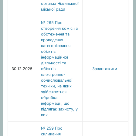
органах Ніжинської
міської ради
№ 265 Про
створення комісії з
обстеження та
проведення
категоріювання
об’єктів
інформаційної
діяльності та
30.12.2025
об’єктів
Завантажити
електронно-
обчислювальної
техніки, на яких
здійснюється
обробка
інформації, що
підлягає захисту, у
вик
№ 259 Про
скликання