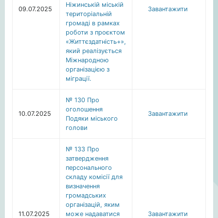
Ніжинській міській
09.07.2025
Завантажити
територіальній
громаді в рамках
роботи з проєктом
«Життєздатність+»,
який реалізується
Міжнародною
організацією з
міграції.
№ 130 Про
оголошення
10.07.2025
Завантажити
Подяки міського
голови
№ 133 Про
затвердження
персонального
складу комісії для
визначення
громадських
організацій, яким
11.07.2025
може надаватися
Завантажити