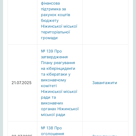
фінансова
підтримка за
рахунок коштів
бюджету
Ніжинської міської
територіальної
громади
№ 139 Про
затвердження
Плану реагування
на кіберінциденти
та кібератаки у
виконавчому
21.07.2025
Завантажити
комітеті
Ніжинської міської
ради та
виконавчих
органах Ніжинської
міської ради
№ 138 Про
оголошення