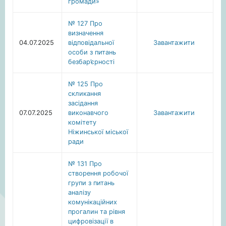
громади»
№ 127 Про
визначення
04.07.2025
відповідальної
Завантажити
особи з питань
безбар’єрності
№ 125 Про
скликання
засідання
07.07.2025
виконавчого
Завантажити
комітету
Ніжинської міської
ради
№ 131 Про
створення робочої
групи з питань
аналізу
комунікаційних
прогалин та рівня
цифровізації в