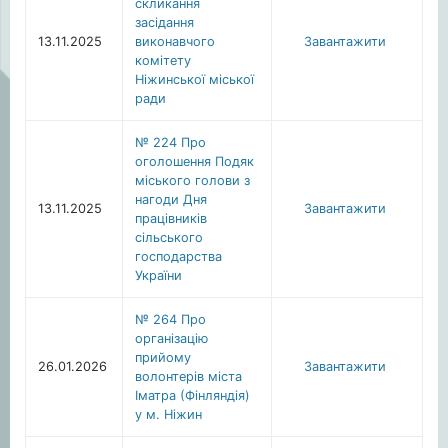
скликання
засідання
13.11.2025
виконавчого
Завантажити
комітету
Ніжинської міської
ради
№ 224 Про
оголошення Подяк
міського голови з
нагоди Дня
13.11.2025
Завантажити
працівників
сільського
господарства
України
№ 264 Про
організацію
прийому
26.01.2026
Завантажити
волонтерів міста
Іматра (Фінляндія)
у м. Ніжин