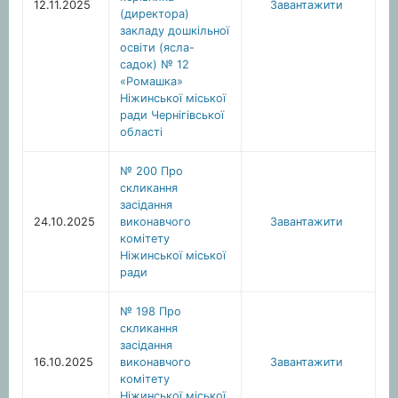
12.11.2025
Завантажити
(директора)
закладу дошкільної
освіти (ясла-
садок) № 12
«Ромашка»
Ніжинської міської
ради Чернігівської
області
№ 200 Про
скликання
засідання
24.10.2025
виконавчого
Завантажити
комітету
Ніжинської міської
ради
№ 198 Про
скликання
засідання
16.10.2025
виконавчого
Завантажити
комітету
Ніжинської міської