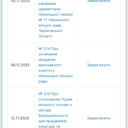
05.11.2025
Завантажити
керівника
(директора)
Ніжинської гімназії
№ 17 Ніжинської
міської ради
Чернігівської
області
№ 214 Про
скликання
засідання
06.11.2025
виконавчого
Завантажити
комітету
Ніжинської міської
ради
№ 215 Про
оголошення Подяк
міського голови з
нагоди
Всеукраїнського
12.11.2025
Завантажити
дня працівників
культури та