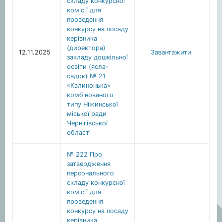
складу конкурсної
комісії для
проведення
конкурсу на посаду
керівника
(директора)
12.11.2025
Завантажити
закладу дошкільної
освіти (ясла-
садок) № 21
«Калинонька»
комбінованого
типу Ніжинської
міської ради
Чернігівської
області
№ 222 Про
затвердження
персонального
складу конкурсної
комісії для
проведення
конкурсу на посаду
керівника