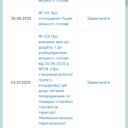
міського голови
№ 115 Про
26.06.2025
оголошення Подяк
Завантажити
міського голови
№ 124 Про
внесення змін до
додатку 1 до
розпорядження
міського голови
від 20.06.2025 р.
№118 «Про
створення робочої
групи з
03.07.2025
Завантажити
координації дій
щодо питання
попередження та
ліквідації стихійної
торгівлі на
території
Ніжинської міської
територіальної