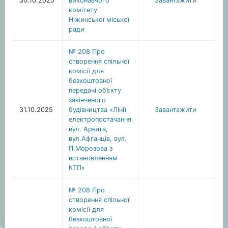
30.10.2025
виконавчого
Завантажити
комітету
Ніжинської міської
ради
№ 208 Про
створення спільної
комісії для
безкоштовної
передачі об’єкту
закінченого
31.10.2025
будівництва «Лінії
Завантажити
електропостачання
вул. Арвата,
вул.Афганців, вул.
П.Морозова з
встановленням
КТП»
№ 208 Про
створення спільної
комісії для
безкоштовної